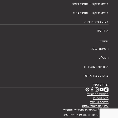
בנייה ירוקה - מוצרי בנייה
בנייה ירוקה - מוצרי גבס
בלוג בנייה ירוקה
אודותינו
אודותינו
הסיפור שלנו
הנהלה
אחריות תאגידית
בואו לעבוד איתנו
יצירת קשר
מדיניות הפרטיות
תנאי שימוש
הצהרת נגישות
עדכון או ביטול עסקה
© 2026 טמבור כל הזכויות שמורות
עיצוב ופיתוח: מובאו קריאייטיב