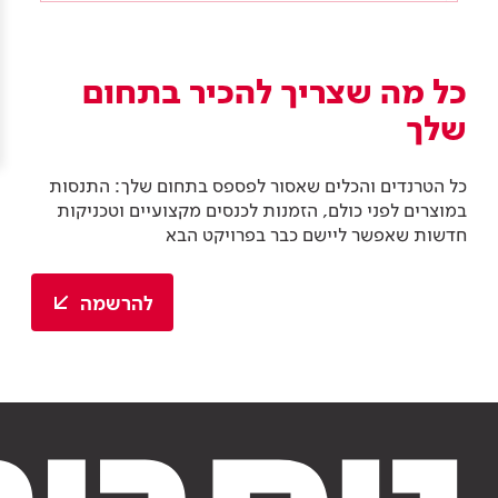
Academy
מדיניות סביבתית
תוכן מקצועי
לכל מוצרי צבע וציפויים
עץ
מדיניות מערכת משולבת ו - ISO
מתכת
כל מה שצריך להכיר בתחום
אודותינו
שלך
רובה
RAL
צור קשר
פתרונות לתעשייה
כל הטרנדים והכלים שאסור לפספס בתחום שלך: התנסות
במוצרים לפני כולם, הזמנות לכנסים מקצועיים וטכניקות
חדשות שאפשר ליישם כבר בפרויקט הבא
להרשמה