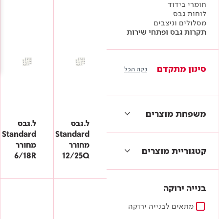
Academy
חומרי בידוד
מדיניות סביבתית
תוכן מקצועי
לוחות גבס
לכל מוצרי צבע וציפויים
עץ
מסלולים וניצבים
תקרות גבס ופתחי שירות
מדיניות מערכת משולבת ו - ISO
מתכת
אודותינו
רובה
סינון מתקדם
נקה הכל
RAL
צור קשר
פתרונות לתעשייה
משפחת מוצרים
ל.גבס
ל.גבס
מחורר
Standard
Standard
פתחי שירות
מחורר
מחורר
קטגוריית מוצרים
6/18R
12/25Q
לא קיימים קטגוריות
בנייה ירוקה
מתאים לבנייה ירוקה