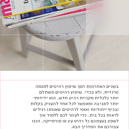
Academy
מדיניות סביבתית
תוכן מקצועי
לכל מוצרי צבע וציפויים
עץ
מדיניות מערכת משולבת ו - ISO
מתכת
אודותינו
רובה
RAL
צור קשר
פתרונות לתעשייה
בשנים האחרונות הפך שיפוץ רהיטים למגמה
טרנדית, ולא בכדי. שיפוץ רהיטים משתלם
יותר כלכלית מקניית רהיט חדש, הוא ידידותי
יותר לסביבה ומאפשר לכל אחד להעניק בקלות
ובכיף ייחודיות ואופי לרהיטים שאנחנו רגילים
לראות בכל בית. כדי לעזור לכם ללמוד איך
לשפץ בעצמכם כל רהיט עץ או פורמייקה, הכנו
עבורכם את המדריך הבא.