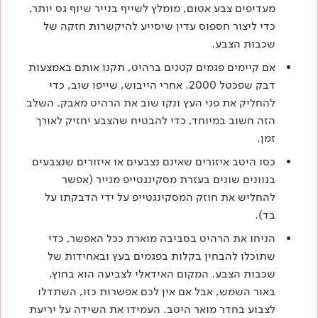
מעדיפים
צבע
אטום, מומלץ לשייף בנייר שיוף גס יותר,
כדי ליצור חספוס עדין שיסייע להיקשרות חזקה של
שכבות הצבע.
אם קיימים פגמים קטנים ברהיט, תקנו אותם באמצעות
דבק שפכטל 2000. אחרי הייבוש, שייפו שוב, כדי
להחליק את פני העץ ונקו שוב את הרהיט מאבק. השלב
הזה חשוב במיוחד, כדי להבטיח שהצבע יחזיק לאורך
זמן.
כסו היטב איזורים שאינם נצבעים או איזורים שנצבעים
בגוונים שונים בעזרת מסקינגטייפ מנייר (אפשר
להחליש את חוזק המסקינגטייפ על ידי הדבקתו על
בד).
הניחו את הרהיט בסביבה מוארת ככל האפשר, כדי
שתוכלו להבחין בקלות בפגמים בעץ ובאחידות של
שכבות הצבע. המקום האידאלי לצביעה הוא בחוץ,
באור השמש, אבל אם אין לכם אפשרות כזו, השתדלו
לצבוע בחדר מואר היטב. העמידו את השידה על יריעת