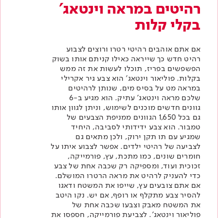
רהיטים במראה וינטאג'
בקלי קלות
אם אתם אוהבים רהיטי רטרו ורוצים לצבוע
רהיט חדש כך שייראה כאילו קניתם אותו בשוק
הפשפשים בפריז, תוכלו לעשות את זה ממש
בקלות.
פוליאור וינטאג'
הוא צבע גיר אקרילי
במראה מט על בסיס מים, שנותן לרהיטים
שלכם מראה וינטאג' עתיק. הוא מגיע ב-6
גוונים חדשים מוכנים לשימוש, וניתן לגוון אותו
גם בכל 1,650 הגוונים
ממניפת הצבעים של
טמבור
. הוא צבע ידידותי לסביבה, היחיד
שמגיע עם תו תקן ירוק, ולכן מתאים גם
לצביעה של רהיטי ילדים. אפשר לצבוע איתו על
חומרים שונים, כמו מתכת, עץ, פורמייקה,
זכוכית ועוד, ומספיקה רק שכבה אחת של צבע
כדי להעניק לרהיט את מראה הרטרו המושלם.
אם אתם צובעים עץ, שייפו את המשטח ודאגו
להסיר צבע מתקלף או רופף, אם יש. נקו היטב
את המשטח מאבק וצבעו שכבה אחת של
פוליאור וינטאג'. לצביעת פורמייקה, חספסו את