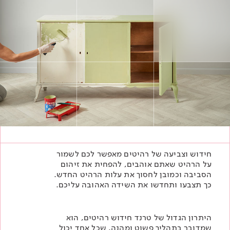
Academy
מדיניות סביבתית
תוכן מקצועי
לכל מוצרי צבע וציפויים
עץ
מדיניות מערכת משולבת ו - ISO
מתכת
אודותינו
רובה
RAL
צור קשר
פתרונות לתעשייה
חידוש וצביעה של רהיטים מאפשר לכם לשמור
על הרהיט שאתם אוהבים, להפחית את זיהום
הסביבה וכמובן לחסוך את עלות הרהיט החדש.
כך תצבעו ותחדשו את השידה האהובה עליכם.
היתרון הגדול של טרנד חידוש רהיטים, הוא
שמדובר בתהליך פשוט ומהנה, שכל אחד יכול