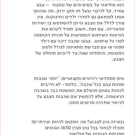
הוא פוליאור על בסיס מים של טמבור – צבע
עמיד, קל לניקוי ובעל תו תקן ירוק, מה שהופך
אותו למותאם גם לחדרי ילדים ותינוקות. אין
צורך לדלל את הצבע וניתן להשתמש בו ישירות
מהאריזה. עם זאת, חשוב תמיד לקרוא את
הוראות השימוש המופיעות על תווית הקופסה
לפני כל שימוש. צבעו שכבה דקה עם רולר
ספוגי או עם מברשת מתאימה לגודל ולסוג
המשטח, והמתינו שעה עד לייבוש מוחלט של
הצבע.
טיפ ממחדשי רהיטים מקצועיים: 'יותר שכבות
ופחות צבע בכל שכבה', כלומר- לא חייבים
לכסות באופן מושלם את המשטח כבר בשכבה
הראשונה, אלא להמשיך עם שכבות הצבע עד
לכיסוי שתהיה מרוצים ממנו.
ובאיזה גוון לצבוע? פה המקום להיות יצירתיים!
תוכלו לבחור בכל גוון מבין 1650 הגוונים
ממניפת הגוונים של פוליאור.