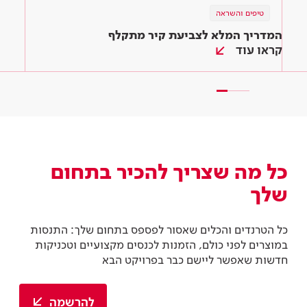
טיפים והשראה
טיפים והשראה
טיפים והשראה
צבע וציפויים
המדריך המלא לצביעת קיר מתקלף
אל תזרקו, תשפצו! המדריך השלם לצביעת וחידוש
מחדשים לילדים – 3 רעיונות לחידוש רהיטים בחדר
רהיטים
הכי שמח בבית
קראו עוד
קראו עוד
קראו עוד
כל מה שצריך להכיר בתחום
שלך
כל הטרנדים והכלים שאסור לפספס בתחום שלך: התנסות
במוצרים לפני כולם, הזמנות לכנסים מקצועיים וטכניקות
חדשות שאפשר ליישם כבר בפרויקט הבא
להרשמה