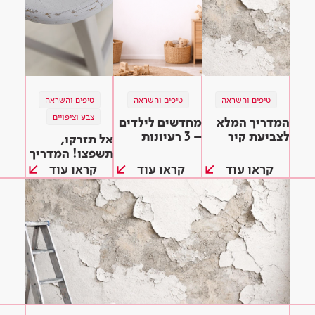
טיפים והשראה
טיפים והשראה
טיפים והשראה
צבע וציפויים
המדריך המלא
מחדשים לילדים
לצביעת קיר
– 3 רעיונות
אל תזרקו,
מתקלף
לחידוש רהיטים
תשפצו! המדריך
בחדר הכי שמח
השלם לצביעת
קראו עוד
קראו עוד
קראו עוד
בבית
וחידוש רהיטים