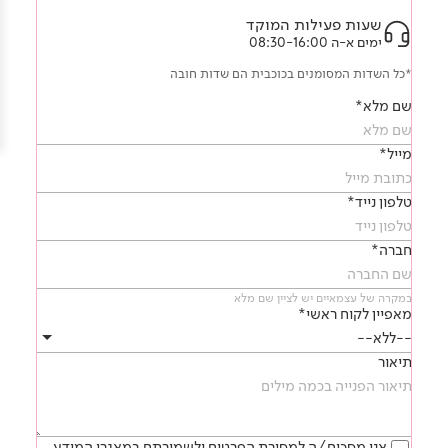
Academy
מדיניות סביבתית
תוכן מקצועי
שעות פעילות המוקד
לכל מוצרי צבע וציפויים
עץ
ימים א-ה 08:30-16:00
מדיניות מערכת משולבת ו - ISO
מתכת
*כל השדות המסומנים בכוכבית הם שדות חובה
אודותינו
שם מלא*
רובה
RAL
מייל*
צור קשר
פתרונות לתעשייה
טלפון נייד*
חברה*
במקרה של עצמאיים יש לציין שם מלא
מאפיין לקוח ראשי*
תיאור
אני מסכים/ה למסירת הפרטים ולשמירתם במאגרי המידע