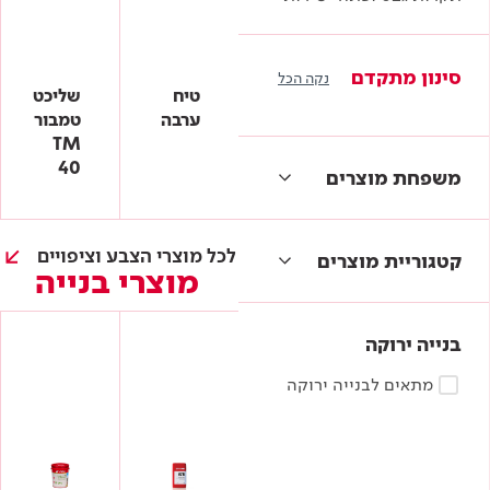
סינון מתקדם
נקה הכל
טיח
שליכט
ערבה
טמבור
TM
40
משפחת מוצרים
אביזרי בידוד
אביזרים למריחה
אביזרים לצביעה
לכל מוצרי הצבע וציפויים
קטגוריית מוצרים
אבקות גבס
מוצרי בנייה
הסרת צבע וחלודה
איטום גגות
יסודות לצביעת מתכת
איטום חדרים רטובים
מדללים לצבעי מתכת
איטום משטחים
בנייה ירוקה
מדללים לצבעי עץ
איטום תשתיות
ותת-קרקעי
מתאים לבנייה ירוקה
דבקים לבלוק ולוחות גבס
הכנה לצביעת מתכת
הכנה לצביעת עץ
הכנה לצביעת קירות פנים