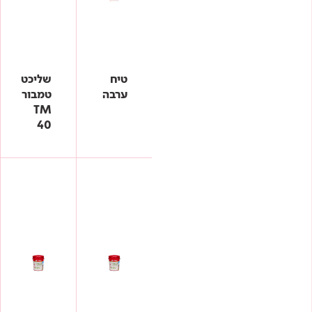
ורנית - לכות
טיח גבס
טיח צמנטי
טיח תרמי
טקסטורות
טיח
שליכט
יסודות לציפויי חוץ
כלי עזר
ערבה
טמבור
לוח ורוד
TM
לוח ירוק
40
לוח לבן
לוחות משולבים
מוצרים לדק
מחורר
מלט
מסלולים
ניצבים
סופר בורד
סופרקריל
סילבר בורד
סליקונים ונקניקים
ערבה