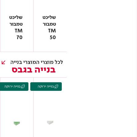
פוליאור - צבעים אטומים
פיירדיפנדר
פינות טיח
שליכט
שליכט
פרופילים
טמבור
טמבור
פתחי שירות
TM
TM
צבעי סיד
70
50
צבעים אקריליים
צבעים למתכת
צמר זכוכית
צמר סלעים
לכל מוצרי המוצרי בנייה
רב-גמיש
בנייה בגבס
רובה
שליכט
שליכט TM
בנייה ירוקה
בנייה ירוקה
שליכט טרנו
שפכטלים
תת קרקע