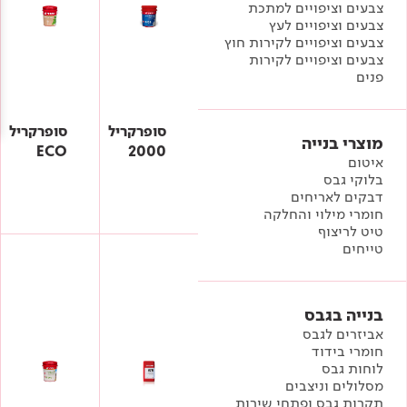
Academy
צבעים וציפויים למתכת
מדיניות סביבתית
תוכן מקצועי
צבעים וציפויים לעץ
לכל מוצרי צבע וציפויים
עץ
צבעים וציפויים לקירות חוץ
צבעים וציפויים לקירות
מדיניות מערכת משולבת ו - ISO
מתכת
אודותינו
פנים
רובה
סופרקריל
סופרקריל
RAL
צור קשר
פתרונות לתעשייה
מוצרי בנייה
ECO
2000
איטום
בלוקי גבס
דבקים לאריחים
חומרי מילוי והחלקה
טיט לריצוף
טייחים
בנייה בגבס
אביזרים לגבס
חומרי בידוד
לוחות גבס
מסלולים וניצבים
תקרות גבס ופתחי שירות