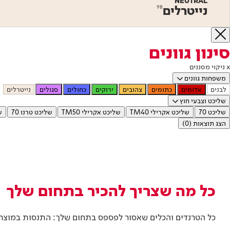
NEUTRAL
נייטרלים
98
סינון גוונים
x ניקוי מסננים
משפחות גוונים
לבנים
אדומים
כתומים
צהובים
ירוקים
כחולים
סגולים
נייטרלים
שליכט וצבעי חוץ
שליכט 70
שליכט אקרילי TM40
שליכט אקרילי TM50
שליכט טרנו 70
ש
הצג תוצאות
(0)
כל מה שצריך להכיר בתחום שלך
כל הטרנדים והכלים שאסור לפספס בתחום שלך: התנסות במוצרים