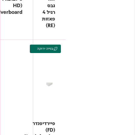
גבס
HD)
רגיל 4
lverboard)
פאזות
(RE)
בנייה ירוקה
פיירדיפנדר
(FD)