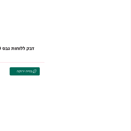
דבק ללוחות גבס 860 TAMBOND
בנייה ירוקה