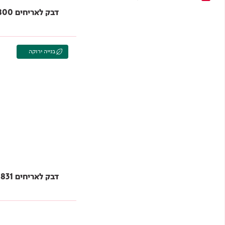
סליקונים ונקניקים
דבק לאריחים 800 C1TE TAMBOND
פינות טיח
רובה
שפכטלים
תת קרקע
בנייה ירוקה
דבק לאריחים 831 C2TES1 TAMBOND