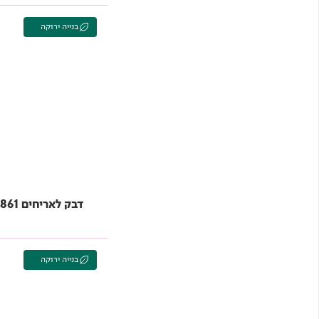
בנייה ירוקה
דבק לאריחים 861 C2TES2 TAMBOND
בנייה ירוקה