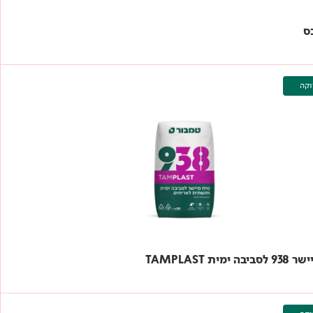
ס
וקה
ה ימית TAMPLAST