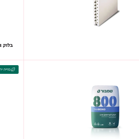
בלוק ג
בנייה יר