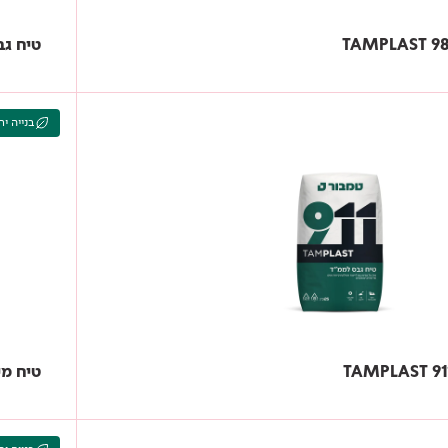
טיח גב
בנייה יר
טיח מיישר 938 לסביב