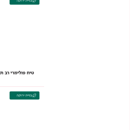
בנייה ירוקה
טיח פולימרי רב תכליתי 980 
בנייה ירוקה