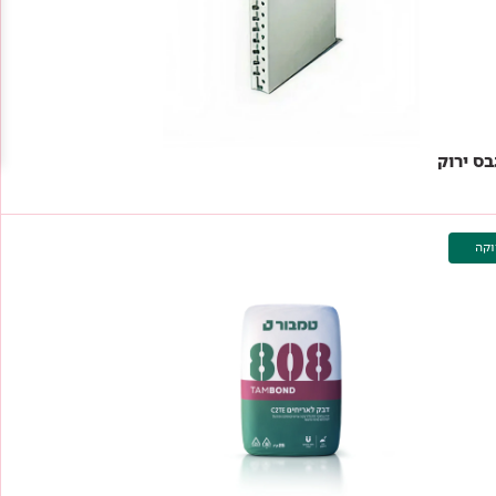
בס ירוק
צור קשר
וקה