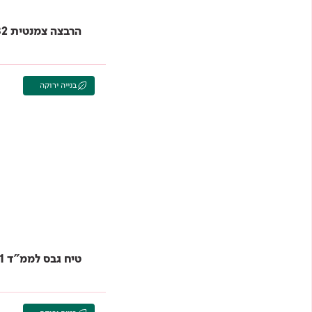
הרבצה צמנטית 982 TAMPLAST
בנייה ירוקה
טיח גבס לממ"ד 911 TAMPLAST