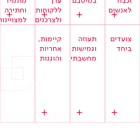
וכבוד
במיטבם
ערך
מתמיד
לאנשים
ללקוחות
וחתירה
ולצרכנים
למצויינות
צועדים
תעוזה
קיימות,
ביחד
וגמישות
אחריות
מחשבתית
והוגנות