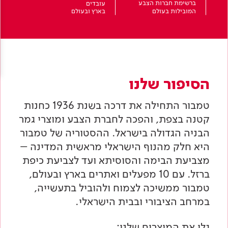
Academy
ברשימת חברות הצבע
עובדים
מדיניות סביבתית
תוכן מקצועי
המובילות בעולם
בארץ ובעולם
לכל מוצרי צבע וציפויים
עץ
מדיניות מערכת משולבת ו - ISO
מתכת
אודותינו
רובה
RAL
EN
|
HE
צור קשר
הסיפור שלנו
פתרונות לתעשייה
טמבור התחילה את דרכה בשנת 1936 כחנות
קטנה בצפת, והפכה לחברת הצבע ומוצרי גמר
הבניה הגדולה בישראל. ההסטוריה של טמבור
היא חלק מהנוף הישראלי מראשית המדינה –
מצביעת הבימה והסוסיתא ועד לצביעת כיפת
ברזל. עם 10 מפעלים ואתרים בארץ ובעולם,
טמבור ממשיכה לצמוח ולהוביל בתעשייה,
במרחב הציבורי ובבית הישראלי.
גלו את המוצרים שלנו: