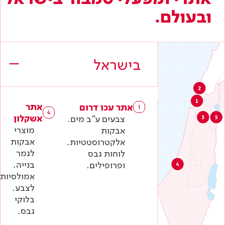
ובעולם.
מגוון רחב של ציפויי עץ מקצועיים.
מחצבת הגבס בקפריסין
8
Barpimo, ספרד
9
בישראל
צבעי דקורצייה, ציפויים לתעשיית המתכת וציפויים
לתעשית העץ המקצועית.
Barpimo, פולין
10
אתר
אתר עכו דרום
1
4
מרכז לוגיסטי לשיווק והפצה לשוק המקומי ולמדינות
אשקלון
צבעים ע"ב מים.
מזרח אירופה.
מוצרי
אבקות
אבקות
אלקטרוסטטיות.
לגמר
לוחות גבס
בנייה.
ופרופילים.
אמולסיות
לצבע.
בלוקי
גבס.