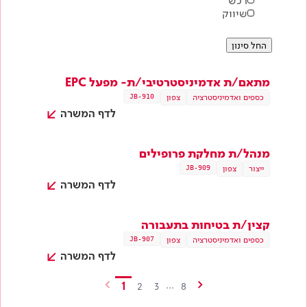
רכש
שיווק
החל סינון
מתאם/ת אדמיניסטרטיבי/ת- מפעל EPC
כספים ואדמיניסטרציה
צפון
JB-910
לדף המשרה
מנהל/ת מחלקת פרופילים
ייצור
צפון
JB-909
לדף המשרה
קצין/ת בטיחות בתעבורה
כספים ואדמיניסטרציה
צפון
JB-907
לדף המשרה
<
>
1
...
2
3
8