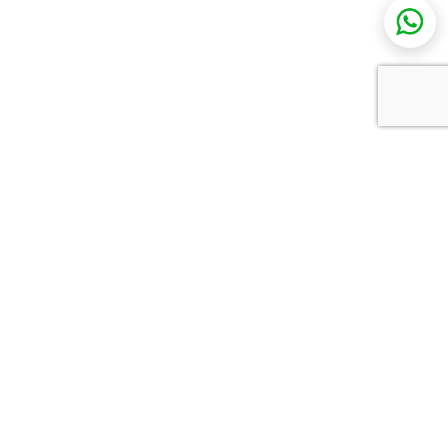
כל מה שצריך להכיר בתחום
שלך
כל הטרנדים והכלים שאסור לפספס בתחום שלך: התנסות
במוצרים לפני כולם, הזמנות לכנסים מקצועיים וטכניקות
חדשות שאפשר ליישם כבר בפרויקט הבא