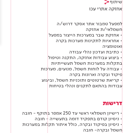
שיתוף
Academy
מדיניות סביבתית
תוכן מקצועי
אחזקה אתרי עכו
לכל מוצרי צבע וציפויים
עץ
מדיניות מערכת משולבת ו - ISO
מתכת
למפעל טמבור אתר אסקר דרוש/ה
אודותינו
חשמלאי/ת אחזקה
רובה
• אחזקת שבר במערכות הייצור במפעל
• אחראיות לתקינות מערכות בקרה
RAL
צור קשר
ואוטומציה
פתרונות לתעשייה
• כתיבת ועדכון נהלי עבודה
• ביצוע עבודות אחזקה, התקנה וטיפול
בתקלות במערכות חשמל תעשייתיות
• עבודה על לוחות חשמל, מנועים, מערכות
פיקוד ובקרה וארונות בקרה
• קריאת שרטוטים ותוכניות חשמל, וביצוע
עבודות בהתאם לתקנים ונהלי בטיחות
דרישות
• רישיון חשמלאי ראשי עד 250 אמפר בתוקף - חובה
• ניסיון קודם בתפקיד דומה בתעשייה - חובה
• ניסיון בפיקוד ובקרה, כולל איתור תקלות במערכות
חשמל ובקרה- חובה