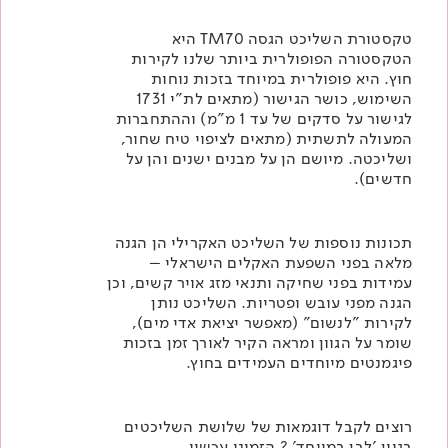
טקסטורת השליכט הגסה TM70 היא
הטקסטורה הפופולרית ביותר שלנו לקירות
חוץ. היא פופולרית במיוחד בזכות נוחות
השימוש, כושר הגישור (מתאים לת"י 1731
לגישור על סדקים של עד 1 מ"מ) וההתחברות
המעולה לתשתית (מתאים לציפוי טיח שחור,
ושליכטה. מיושם הן על מבנים ישנים והן על
חדשים).
תכונות נוספות של השליכט האקרילי הן הגנה
מלאה בפני השפעת האקלים הישראלי –
עמידות בפני שחיקה ותנאי מזג אויר קשים, וכן
הגנה מפני עובש ופטריות. השליכט נותן
לקירות "לנשום" (מאפשר יציאת אדי מים),
שומר על הגוון ומראה הקיר לאורך זמן בזכות
פיגמנטים מיוחדים העמידים בחוץ.
רוצים לקבל דוגמאות של שלושת השליכטים
בגוון 'לבן במיוחד' ?
הזמינו עכשיו