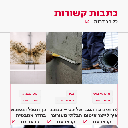
כתבות קשורות
כל הכתבות
תוכן מקצועי
צבע
תוכן מקצועי
מוצרי בנייה
צבע וציפויים
מוצרי בנייה
מרוצים עד הגג:
שליכט – הכוכב
כך תטפלו בעובש
איך לייצר איטום
הבלתי מעורער
בחדר אמבטיה
מיטבי?
של ציפויי החוץ
ובחלל הבית
קראו עוד
קראו עוד
קראו עוד