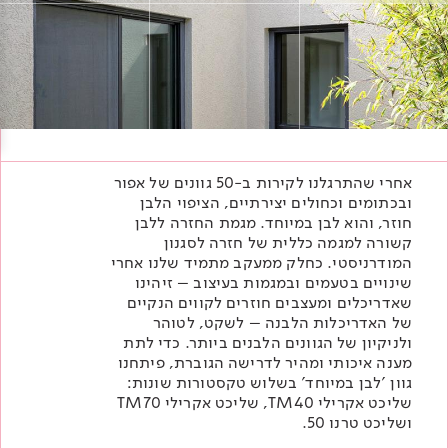
Academy
מדיניות סביבתית
תוכן מקצועי
לכל מוצרי צבע וציפויים
עץ
מדיניות מערכת משולבת ו - ISO
מתכת
אודותינו
רובה
RAL
צור קשר
פתרונות לתעשייה
אחרי שהתרגלנו לקירות ב-50 גוונים של אפור
ובכתומים וכחולים יצירתיים, הציפוי הלבן
חוזר, והוא לבן במיוחד. מגמת החזרה ללבן
קשורה למגמה כללית של חזרה לסגנון
המודרניסטי. כחלק ממעקב מתמיד שלנו אחרי
שינויים בטעמים ובמגמות בעיצוב – זיהינו
שאדריכלים ומעצבים חוזרים לקווים הנקיים
של האדריכלות הלבנה – לשקט, לטוהר
ולניקיון של הגוונים הלבנים ביותר. כדי לתת
מענה איכותי ומהיר לדרישה הגוברת, פיתחנו
גוון 'לבן במיוחד' בשלוש טקסטורות שונות:
שליכט אקרילי TM40, שליכט אקרילי TM70
ושליכט טרנו 50.