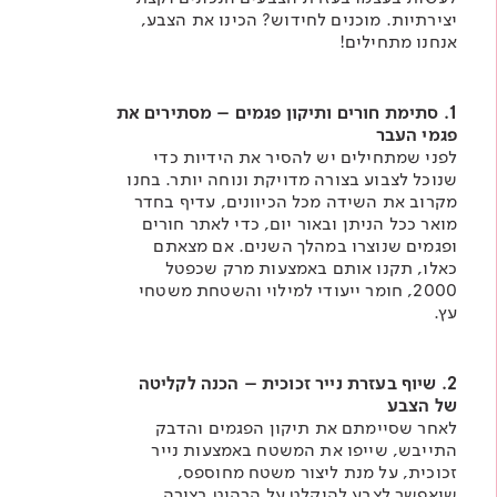
יצירתיות. מוכנים לחידוש? הכינו את הצבע,
אנחנו מתחילים!
1. סתימת חורים ותיקון פגמים – מסתירים את
פגמי העבר​
לפני שמתחילים יש להסיר את הידיות כדי
שנוכל לצבוע בצורה מדויקת ונוחה יותר. בחנו
מקרוב את השידה מכל הכיוונים, עדיף בחדר
מואר ככל הניתן ובאור יום, כדי לאתר חורים
ופגמים שנוצרו במהלך השנים. אם מצאתם
כאלו, תקנו אותם באמצעות מרק שכפטל
2000
,
חומר ייעודי למילוי והשטחת משטחי
עץ.​
2. שיוף בעזרת נייר זכוכית – הכנה לקליטה
של הצבע
לאחר שסיימתם את תיקון הפגמים והדבק
התייבש, שייפו את המשטח באמצעות נייר
זכוכית, על מנת ליצור משטח מחוספס,
שיאפשר לצבע להיקלט על הרהיט בצורה