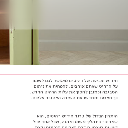
Academy
מדיניות סביבתית
תוכן מקצועי
לכל מוצרי צבע וציפויים
עץ
מדיניות מערכת משולבת ו - ISO
מתכת
אודותינו
רובה
RAL
פתרונות לתעשייה
חידוש וצביעה של רהיטים מאפשר לכם לשמור
על הרהיט שאתם אוהבים, להפחית את זיהום
הסביבה וכמובן לחסוך את עלות הרהיט החדש.
כך תצבעו ותחדשו את השידה האהובה עליכם.
היתרון הגדול של טרנד חידוש רהיטים, הוא
שמדובר בתהליך פשוט ומהנה, שכל אחד יכול
לעשות בעצמו בעזרת הצבעים הנכונים וקצת