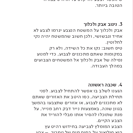
הטובה ביותר.
3. ניגוב אבק ולכלוך
אבק ולכלוך על המשטח הנצבע יגרמו לצבע לא
אחיד וגבשושי, ולכן חשוב שהמשטח יהיה נקי
לחלוטין.
טיפ חשוב: נקו את כל השידה, ולא רק
במקומות שאתם מתכננים לצבוע, כדי למנוע
נפילה של אבק ולכלוך אל המשטחים הצבועים
במהלך העבודה.​
4. שכבה ראשונה
הגענו לשלב בו אפשר להתחיל לצבוע. לפני
תחילת הצביעה, כסו היטב את האזורים שאתם
לא מתכננים לצבוע, או אזורים שתצבעו בהמשך
בגוון שונה, באמצעות נייר דבק רחב מנייר, על
מנת שתוכלו להסיר אותו מבלי להוריד את
הצבע הקיים.​
הצבע המומלץ לצביעה בחידוש רהיט עץ
הוא פוליאור על בסיס מים של טמבור – צבע