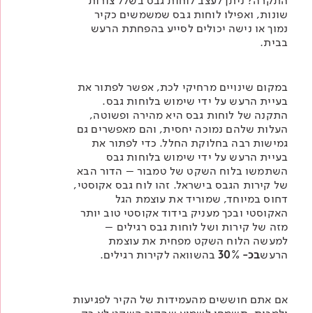
התקרה? ניתן לעצב לוחות גבס בשלל צורות
שונות, ואפילו לוחות גבס שמשמשים כקיר
נמוך או נישה יכולים לסייע בהפחתת הרעש
בבית.
במקום שינויים מרחיקי לכת, אפשר לפתור את
בעיית הרעש על ידי שימוש בלוחות גבס.
התקנה של לוחות גבס היא מהירה ופשוטה,
העלות שלהם נמוכה יחסית, והם מאפשרים גם
גמישות רבה בחלוקת החלל. כדי לפתור את
בעיית הרעש על ידי שימוש בלוחות גבס
השתמשו
בלוח השקט של טמבור
– הדור הבא
של קירות הגבס בישראל. זהו לוח גבס אקוסטי,
דחוס במיוחד, שמוריד את עוצמת הגל
האקוסטי ובכך מעניק בידוד אקוסטי טוב יותר
מזה של קירות ושל לוחות גבס רגילים –
למעשה הלוח השקט מפחית את עוצמת
הרעש
בכ- 30%
בהשוואה לקירות רגילים.
אם אתם חוששים מהעמידות של הקיר לפגיעות