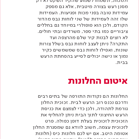
ולמכות, תשמחו לשמוע שהקיר השקט לא רק
מסנן רעש בצורה מיטבית, אלא גם מספק
עמידות טובה בפני מכות ופגיעות. העמידות
שלו זהה לעמידות של שני לוחות גבס מהדור
הקודם, ולכן הוא פופולרי במיוחד גם בחללים
ציבוריים כמו בתי ספר, משרדים ובתי חולים.
לא רוצים לבנות קיר שלם מהרצפה ועד
התקרה? ניתן לעצב לוחות גבס בשלל צורות
שונות, ואפילו לוחות גבס שמשמשים כקיר
נמוך או נישה יכולים לסייע בהפחתת הרעש
בבית.
איטום החלונות
החלונות הם נקודות התורפה של בתים רבים
ודרכם נכנס רוב הרעש לבית. זכוכית החלון
גורמת לתהודה, ולכן כדי לצמצם את כניסת
הרעש החיצוני לתוך הבית ניתן להחליף את
הזכוכית לזכוכית בעלת דופן כפולה. פרט
לזכוכית עצמה, חשוב לוודא גם שמסגרת החלון
אטומה היטב. אם יש לכם חלונות כיס (חלונות