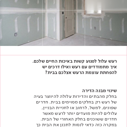
Academy
מדיניות סביבתית
תוכן מקצועי
לכל מוצרי צבע וציפויים
עץ
מדיניות מערכת משולבת ו - ISO
מתכת
אודותינו
רובה
RAL
צור קשר
פתרונות לתעשייה
רעש עלול לפגוע קשות באיכות החיים שלכם.
איך מתמודדים עם רעש ואילו דרכים יש
להפחתת עוצמת הרעש אצלכם בבית?
שינוי מבנה הדירה
בחלק מהבתים והדירות עלולה להיווצר בעיה
של רעש רק בחלקים מסוימים בבית. חדרים
שפונים, למשל, לרחוב או לחניית הבניין,
עלולים להיות מועדים יותר לרעש מאשר
חדרים ששוכנים בחלק האחורי של הבית.
במקרה כזה כדאי לנסות לתכנן את הבית כך