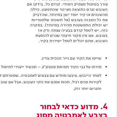
צורך בטיפול מעמיק ויסודי. קודם כל, בידקו אם
העובש נגרם כתוצאה מצינור שהתפוצץ, נזילה
מהשכנים או קיר יסוד ישן במיוחד, שהדביק
את כל המבנה בעובש (אל תשכחו שלפטריות
יש יכולת התפשטות מהירה במיוחד). במקרה
כזה, יש לטפל קודם בבעיה עצמה ורק אז
בעובש. אם אין מקור חיצוני שגרם להופעת
העובש, אתם יכולים לטפל ישירות בקיר.
שייפו את הקיר עם נייר זכוכית עדין.
מירחו על גבי הקיר תמיסת פונגיצ'ק – תכשיר ייעודי לחיסו
לאחר הייבוש, ציבעו מחדש עם צבעים לאמבטיה, שמטרתם למ
לקירות פנים רגיל
, תכסו אמנם את נזקי העובש, אבל אם שוב 
ותגרום יותר נזק.
4. מדוע כדאי לבחור
בצבע לאמבטיה מסוג