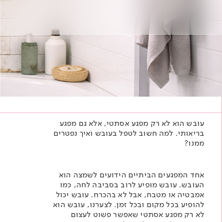
Academy
מדיניות סביבתית
תוכן מקצועי
לכל מוצרי צבע וציפויים
עץ
מדיניות מערכת משולבת ו - ISO
מתכת
אודותינו
רובה
RAL
פתרונות לתעשייה
עובש הוא לא רק מפגע אסתטי, אלא גם מפגע
בריאותי. למה חשוב לטפל בעובש ואיך נפטרים
ממנו?
אחד המפגעים הביתיים הידועים לשמצה הוא
העובש. עובש מופיע לרוב בסביבה לחה, כמו
אמבטיה או מטבח, אבל לא בהכרח. עובש יכול
להופיע בכל מקום ובכל זמן. לצערנו, עובש הוא
לא רק מפגע אסתטי שאפשר פשוט לעצום