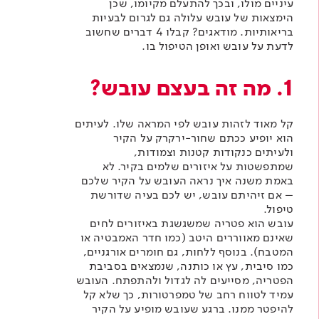
עיניים מולו, ובכך להתעלם מקיומו, שכן
הימצאות של עובש עלולה גם לגרום לבעיות
בריאותיות. מודאגים? קבלו 4 דברים שחשוב
לדעת על עובש ואופן הטיפול בו.
1. מה זה בעצם עובש?
קל מאוד לזהות עובש לפי המראה שלו. לעיתים
הוא יופיע ככתם שחור-ירקרק על הקיר
ולעיתים כנקודות קטנות וצמודות,
שמתפשטות על איזורים שלמים בקיר. לא
באמת משנה איך נראה העובש על הקיר שלכם
– אם זיהיתם עובש, יש לכם בעיה שדורשת
טיפול.
עובש הוא פטריה שמשגשגת באיזורים לחים
שאינם מאווררים היטב (כמו חדר האמבטיה או
המטבח). בנוסף ללחות, גם חומרים אורגניים,
כמו סיבית, עץ או כותנה, שנמצאים בסביבת
הפטריה, מסייעים לה לגדול ולהתפתח. העובש
עמיד לטווח רחב של טמפרטורות, כך שלא קל
להיפטר ממנו. ברגע שעובש מופיע על הקיר