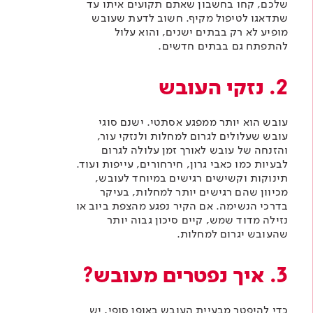
שלכם, קחו בחשבון שאתם תקועים איתו עד
שתדאגו לטיפול מקיף. חשוב לדעת שעובש
מופיע לא רק בבתים ישנים, והוא עלול
להתפתח גם בבתים חדשים.
2. נזקי העובש
עובש הוא יותר ממפגע אסתטי. ישנם סוגי
עובש שעלולים לגרום למחלות ולנזקי עור,
והזנחה של עובש לאורך זמן עלולה לגרום
לבעיות כמו כאבי גרון, חירחורים, עייפות ועוד.
תינוקות וקשישים רגישים במיוחד לעובש,
מכיוון שהם רגישים יותר למחלות, בעיקר
בדרכי הנשימה. אם הקיר נפגע מהצפת ביוב או
נזילה מדוד שמש, קיים סיכון גבוה יותר
שהעובש יגרום למחלות.
3. איך נפטרים מעובש?
כדי להיפטר מבעיית העובש באופן סופי, יש