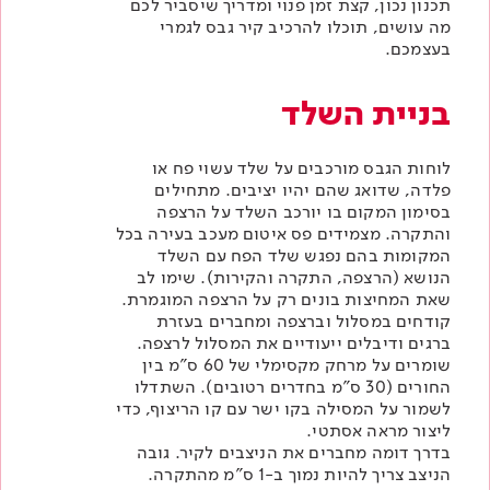
תכנון נכון, קצת זמן פנוי ומדריך שיסביר לכם
מה עושים, תוכלו להרכיב קיר גבס לגמרי
בעצמכם.
בניית השלד
לוחות הגבס מורכבים על שלד עשוי פח או
פלדה, שדואג שהם יהיו יציבים. מתחילים
בסימון המקום בו יורכב השלד על הרצפה
והתקרה. מצמידים פס איטום מעכב בעירה בכל
המקומות בהם נפגש שלד הפח עם השלד
הנושא (הרצפה, התקרה והקירות). שימו לב
שאת המחיצות בונים רק על הרצפה המוגמרת.
קודחים במסלול וברצפה ומחברים בעזרת
ברגים ודיבלים ייעודיים את המסלול לרצפה.
שומרים על מרחק מקסימלי של 60 ס"מ בין
החורים (30 ס"מ בחדרים רטובים). השתדלו
לשמור על המסילה בקו ישר עם קו הריצוף, כדי
ליצור מראה אסתטי.
בדרך דומה מחברים את הניצבים לקיר. גובה
הניצב צריך להיות נמוך ב-1 ס"מ מהתקרה.