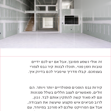
Academy
מדיניות סביבתית
תוכן מקצועי
לכל מוצרי צבע וציפויים
עץ
מדיניות מערכת משולבת ו - ISO
מתכת
אודותינו
רובה
RAL
צור קשר
פתרונות לתעשייה
זה אולי נשמע מסובך, אבל אם יש לכם ידיים
טובות וזמן פנוי, תוכלו לבנות קיר גבס לגמרי
בעצמכם. קבלו מדריך שיסביר לכם בדיוק איך.
קירות גבס הופכים פופולריים יותר ויותר. הם
זולים, מאפשרים לעצב חללים בשלל סגנונות
וגם לא מאוד קשה להתקין אותם לבד. נכון,
לרוב מביאים איש מקצוע שיעשה את העבודה,
אבל אם הפרויקט שלכם לא מורכב במיוחד, עם