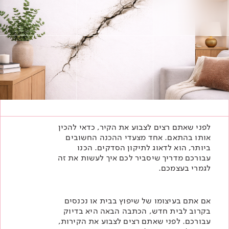
Academy
מדיניות סביבתית
תוכן מקצועי
לכל מוצרי צבע וציפויים
עץ
מדיניות מערכת משולבת ו - ISO
מתכת
אודותינו
רובה
RAL
צור קשר
פתרונות לתעשייה
לפני שאתם רצים לצבוע את הקיר, כדאי להכין
אותו בהתאם. אחד מצעדי ההכנה החשובים
ביותר, הוא לדאוג לתיקון הסדקים. הכנו
עבורכם מדריך שיסביר לכם איך לעשות את זה
לגמרי בעצמכם.
אם אתם בעיצומו של שיפוץ בבית או נכנסים
בקרוב לבית חדש, הכתבה הבאה היא בדיוק
עבורכם. לפני שאתם רצים
לצבוע את הקירות
,