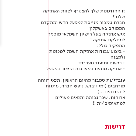
Academy
מדיניות סביבתית
תוכן מקצועי
לכל מוצרי צבע וציפויים
עץ
זו ההזדמנות שלך להצטרף לצוות האחזקה
שלנו!!
מדיניות מערכת משולבת ו - ISO
חברת טמבור מגייסת למפעל חדש ומתקדם
מתכת
אודותינו
הממוקם באשקלון
איש אחזקה בעל רישיון חשמלאי מוסמך
רובה
למחלקת אחזקה !
התפקיד כולל:
RAL
צור קשר
פתרונות לתעשייה
• ביצוע עבודות אחזקת חשמל למכונות
ולמבנה
• רישום ותיעוד מערכתי
• אחזקה מונעת במערכות הייצור במפעל
עובדי/ות טמבור מהיום הראשון, תנאי רווחה
מורחבים (ימי גיבוש, נופש חברה, מתנות
לחגים ועוד...)
ארוחות, שכר גבוהה ותנאים מעולים
למתאימים/ות !!
דרישות