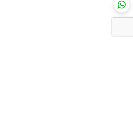
כל מה שצריך להכיר בתחום
שלך
כל הטרנדים והכלים שאסור לפספס בתחום שלך: התנסות
במוצרים לפני כולם, הזמנות לכנסים מקצועיים וטכניקות
חדשות שאפשר ליישם כבר בפרויקט הבא