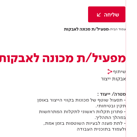
Academy
מדיניות סביבתית
תוכן מקצועי
לכל מוצרי צבע וציפויים
עץ
שליחה
מדיניות מערכת משולבת ו - ISO
מתכת
אודותינו
מפעיל/ת מכונה לאבקות
עמוד הבית
›
רובה
RAL
פתרונות לתעשייה
מפעיל/ת מכונה לאבקות
שיתוף
אבקות ייצור
מטרה/ ייעוד :
• תפעול שוטף של מכונות בקווי הייצור באופן
תקין ובטיחותי.
• פתרון תקלות ראשוני לתקלות המתרחשות
במהלך התהליך.
• לתת מענה לבעיות השוטפות בזמן אמת,
ולעמוד בתוכנית העבודה