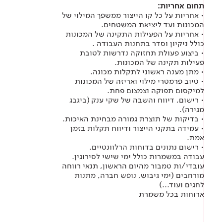
תחום אחריות:
• אחריות על כל קו הייצור ממשפך המילוי של
המכונות ועד ליציאת המשטחים.
• אחריות על הפעילות התקינה של המכונות
כולל ניקיון וסדר בתחנות העבודה .
• ביצוע פעולת תחזוקה נדרשות לטובת
פעילות תקינה של המכונות.
• מתן מענה ראשוני לתקלות מכונה.
• טיוב פרמטרי מילוי ואריזה של המכונות
למיקסום תפוקה וצמצום פחת.
• רישום, דיווח והשבה של שקי ענק (ביגבג
מגירה).
• בדיקות של תוצרת גמורה מבחינת האיכות.
• עמידה בתקני הייצור ודיווח תקלות בזמן
אמת.
• רישום נתונים בדוחות הרלוונטיים.
עבודה במשמרות כולל ימי שישי לסירוגין.
עובדי/ות טמבור מהיום הראשון, תנאי רווחה
מורחבים (ימי גיבוש, נופש חברה, מתנות
לחגים ועוד...)
ארוחות בכל משמרת