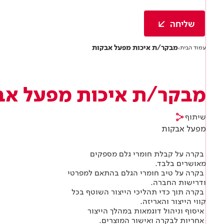
Academy
מדיניות סביבתית
תוכן מקצועי
לכל מוצרי צבע וציפויים
עץ
שליחה
מדיניות מערכת משולבת ו - ISO
מתכת
אודותינו
מבקר/ת איכות מפעל אבקות
עמוד הבית
›
רובה
RAL
פתרונות לתעשייה
מבקר/ת איכות מפעל אב
שיתוף
מפעל אבקות
בקרה על קבלת חומרי גלם מספקים
מאושרים בלבד.
בקרה על טיב חומרי הגלם בהתאם למפרטי
ודרישות החברה.
בקרה תוך כדי תהליכי הייצור השוטף בכל
קווי הייצור והאריזה.
איסוף וניהול דוגמאות במהלך הייצור
אחריות לבקרה ואישור המוצרים.