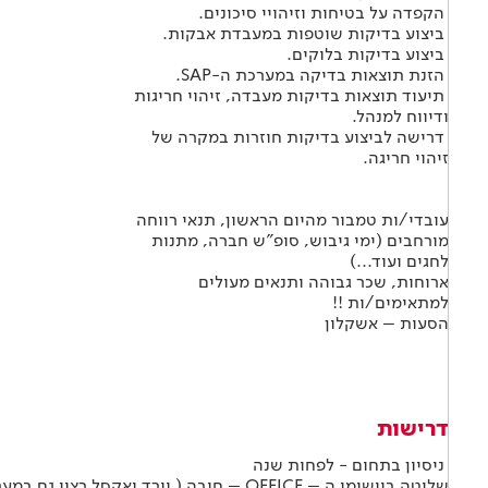
הקפדה על בטיחות וזיהויי סיכונים.
ביצוע בדיקות שוטפות במעבדת אבקות.
ביצוע בדיקות בלוקים.
הזנת תוצאות בדיקה במערכת ה-SAP.
תיעוד תוצאות בדיקות מעבדה, זיהוי חריגות
ודיווח למנהל.
דרישה לביצוע בדיקות חוזרות במקרה של
זיהוי חריגה.
עובדי/ות טמבור מהיום הראשון, תנאי רווחה
מורחבים (ימי גיבוש, סופ"ש חברה, מתנות
לחגים ועוד...)
ארוחות, שכר גבוהה ותנאים מעולים
למתאימים/ות !!
הסעות – אשקלון
דרישות
ניסיון בתחום - לפחות שנה
שליטה ביישומי ה – OFFICE – חובה ( וורד ואקסל רצוי גם במערכת sap)