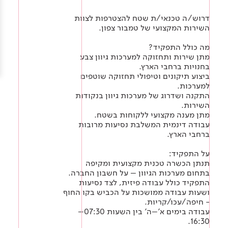
Academy
מדיניות סביבתית
תוכן מקצועי
לכל מוצרי צבע וציפויים
עץ
דרוש/ה טכנאי/ת שטח להצטרפות לצוות
השירות המקצועי של טמבור צפון.
מדיניות מערכת משולבת ו - ISO
מתכת
אודותינו
מה כולל התפקיד?
מתן שירות ותחזוקה למערכות גיוון צבע
רובה
בחנויות ברחבי הארץ.
ביצוע תיקונים וטיפולי תחזוקה שוטפים
RAL
צור קשר
פתרונות לתעשייה
למערכות.
התקנה ושדרוג של מערכות גיוון בנקודות
השירות.
מתן מענה מקצועי ללקוחות בשטח.
עבודה דינמית המשלבת נסיעות מרובות
ברחבי הארץ.
על התפקיד:
תנתן הכשרה טכנית מקצועית ומקיפה
בתחום מערכות הגיוון – על חשבון החברה.
התפקיד כולל עבודה פיזית, לצד נסיעות
ושעות עבודה ממושכות על הכביש בקו החוף
- חיפה/עכו/קריות.
עבודה בימים א'–ה' בין השעות 07:30–
16:30.