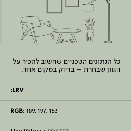
Academy
מדיניות סביבתית
תוכן מקצועי
לכל מוצרי צבע וציפויים
עץ
מדיניות מערכת משולבת ו - ISO
מתכת
אודותינו
רובה
RAL
צור קשר
פתרונות לתעשייה
כל הנתונים הטכניים שחשוב להכיר על
הגוון שבחרת – בדיוק במקום אחד.
LRV:
RGB:
189, 197, 183