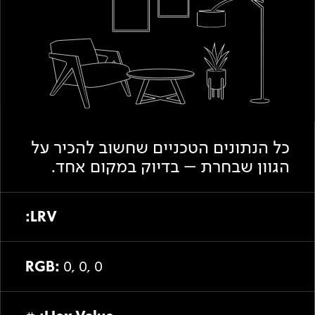
Academy
מדיניות סביבתית
תוכן מקצועי
לכל מוצרי צבע וציפויים
עץ
מדיניות מערכת משולבת ו - ISO
מתכת
אודותינו
רובה
RAL
צור קשר
פתרונות לתעשייה
כל הנתונים הטכניים שחשוב להכיר על
הגוון שבחרת – בדיוק במקום אחד.
LRV:
RGB:
0, 0, 0