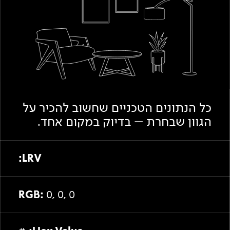
Academy
מדיניות סביבתית
תוכן מקצועי
לכל מוצרי צבע וציפויים
עץ
מדיניות מערכת משולבת ו - ISO
מתכת
אודותינו
רובה
RAL
צור קשר
פתרונות לתעשייה
כל הנתונים הטכניים שחשוב להכיר על
הגוון שבחרת – בדיוק במקום אחד.
LRV:
RGB:
0, 0, 0