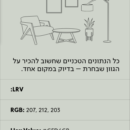
Academy
מדיניות סביבתית
תוכן מקצועי
לכל מוצרי צבע וציפויים
עץ
מדיניות מערכת משולבת ו - ISO
מתכת
אודותינו
רובה
RAL
צור קשר
פתרונות לתעשייה
כל הנתונים הטכניים שחשוב להכיר על
הגוון שבחרת – בדיוק במקום אחד.
LRV:
RGB:
207, 212, 203