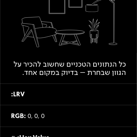
Academy
מדיניות סביבתית
תוכן מקצועי
לכל מוצרי צבע וציפויים
עץ
מדיניות מערכת משולבת ו - ISO
מתכת
אודותינו
רובה
RAL
צור קשר
פתרונות לתעשייה
כל הנתונים הטכניים שחשוב להכיר על
הגוון שבחרת – בדיוק במקום אחד.
LRV:
RGB:
0, 0, 0