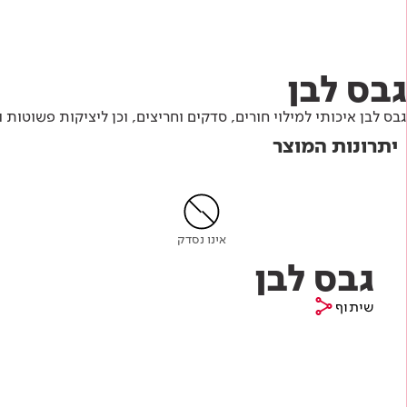
Academy
מדיניות סביבתית
תוכן מקצועי
לכל מוצרי צבע וציפויים
עץ
מדיניות מערכת משולבת ו - ISO
מתכת
אודותינו
גבס לבן
רובה
גבס לבן איכותי למילוי חורים, סדקים וחריצים, וכן ליציקות פשוטות 
RAL
פתרונות לתעשייה
יתרונות המוצר
אינו נסדק
גבס לבן
שיתוף