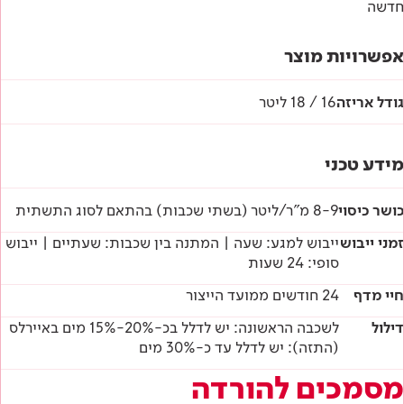
חדשה
הוראות בטיחות
אפשרויות מוצר
דף טכני
גודל אריזה
16 / 18 ליטר
מידע טכני
כושר כיסוי
8-9 מ"ר/ליטר (בשתי שכבות) בהתאם לסוג התשתית
זמני ייבוש
ייבוש למגע: שעה | המתנה בין שכבות: שעתיים | ייבוש
סופי: 24 שעות
חיי מדף
24 חודשים ממועד הייצור
דילול
לשכבה הראשונה: יש לדלל בכ-20%-15% מים באיירלס
(התזה): יש לדלל עד כ-30% מים
מסמכים להורדה