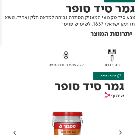
Academy
מדיניות סביבתית
גמר סיד סופר
תוכן מקצועי
לכל מוצרי צבע וציפויים
עץ
צבע סיד מקצועי המעניק הסתרה גבוהה למראה חלק ואחיד. נושא
מדיניות מערכת משולבת ו - ISO
מתכת
תו תקן ישראלי 1637, לשימוש פנימי
אודותינו
יתרונות המוצר
רובה
RAL
צור קשר
פתרונות לתעשייה
כיסוי גבוה
ללא עופרת וכרומטים
בנייה ירוקה
גמר סיד סופר
שיתוף