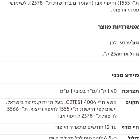
ת״י 1555) וחיפוי אבן (העומדים בדרישות ת״י 2378). לשימוש
פנימי וחיצוני.
אפשרויות מוצר
גוון/צבע
לבן
גודל אריזה
25 ק"ג
מידע טכני
תצרוכת
1.40 ק״ג/מ״ר בעובי 1 מ״מ
תקנים
נושא ת״י 4004 C2TES1, בעל תו ירוק,מיוצר בישראל,
יישום לפי דרישות ת״י 1555 לחיפוי וריצוף, ת״י 5566
לריצוף,ת״י 2378 לחיפוי אבן
חיי מדף
עד 12 חודשים מתאריך הייצור
דילול
כ-6.5 ליטר מים לכל תכולת השק