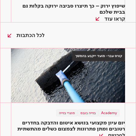
שיפוץ ירוק – כך תיצרו סביבה ירוקה בקלות גם
בבית שלכם
קראו עוד
לכל הכתבות
קורס עבר- מועד ייקבע בהמשך
בנייה ירוקה
Academy
תוכן מקצועי
בנייה בגבס
מוצרי בנייה
תוכן מקצועי
מוצרי בנייה
מוצרי בנייה
שיפוץ ירוק – כך תיצרו סביבה ירוקה בקלות גם
יום עיון מקצועי בנושא איטום והדבקה בחדרים
המדריך השלם לדבקים לאריחים: איך בוחרים את
בבית שלכם
הדבק המתאים ביותר לעבודה?
רטובים ומתן פתרונות לצמצום כשלים מהתשתית
ועד הגמר
לפרטים
קראו עוד
קראו עוד