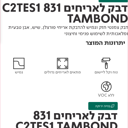
Academy
מדיניות סביבתית
דבק לאריחים 831 C2TES1
תוכן מקצועי
לכל מוצרי צבע וציפויים
עץ
TAMBOND
מדיניות מערכת משולבת ו - ISO
מתכת
אודותינו
דבק צמנטי חזק וגמיש להדבקת אריחי פורצלן, שיש, אבן טבעית
רובה
ומלאכותית לשימוש פנימי וחיצוני
יתרונות המוצר
RAL
צור קשר
פתרונות לתעשייה
נוח וקל ליישום
מתאים לאריחים גדולים
גמיש
ללא VOC
בנייה ירוקה
דבק לאריחים 831
C2TES1 TAMBOND