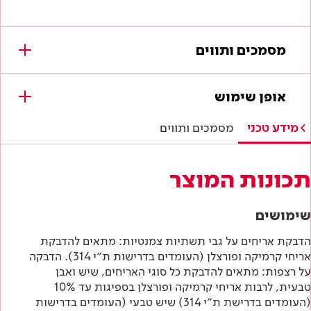
מסמכים ותווים
מסמכים להורדה
אופן שימוש
תווי תקן
מידע טכני
מסמכים ותווים
היתר תו ירוק
תכונות המוצר
תו תקן ישראלי
שימושים
מפרטים טכניים
הדבקת אריחים על גבי תשתיות צמנטיות: מתאים להדבקת
אריחי קרמיקה ופורצלן (העומדים בדרישות ת״י 314). הדבקה
הוראות בטיחות
על רצפות: מתאים להדבקת כל סוגי האריחים, שיש ואבן
טבעית, לרבות אריחי קרמיקה ופורצלן בספיגות עד 10%
דף טכני
(העומדים בדרישת ת״י 314) שיש טבעי (העומדים בדרישות