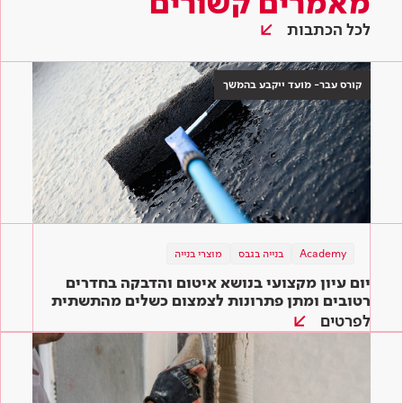
מאמרים קשורים
לכל הכתבות
קורס עבר- מועד ייקבע בהמשך
Academy
בנייה בגבס
מוצרי בנייה
יום עיון מקצועי בנושא איטום והדבקה בחדרים
רטובים ומתן פתרונות לצמצום כשלים מהתשתית
ועד הגמר
לפרטים