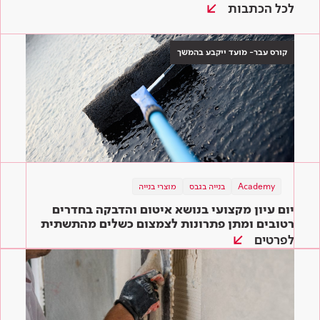
לכל הכתבות
קורס עבר- מועד ייקבע בהמשך
Academy
בנייה בגבס
מוצרי בנייה
יום עיון מקצועי בנושא איטום והדבקה בחדרים
רטובים ומתן פתרונות לצמצום כשלים מהתשתית
ועד הגמר
לפרטים