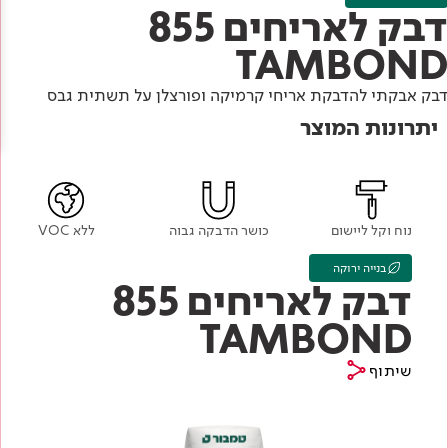
Academy
מדיניות סביבתית
דבק לאריחים 855
תוכן מקצועי
לכל מוצרי צבע וציפויים
עץ
TAMBOND
מדיניות מערכת משולבת ו - ISO
מתכת
אודותינו
דבק אבקתי להדבקת אריחי קרמיקה ופורצלן על תשתית גבס
רובה
יתרונות המוצר
RAL
צור קשר
פתרונות לתעשייה
נוח וקל ליישום
כושר הדבקה גבוה
ללא VOC
בנייה ירוקה
דבק לאריחים 855
TAMBOND
שיתוף