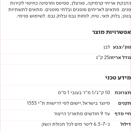
מפרטים טכניים
הדבקת אריחי קרמיקה, פורצלן, פסיפס וחרסינה כחיפוי לקירות
פנים. מתאים לאריחים סופגים ובלתי סופגים. מתאים לתשתיות
הוראות בטיחות
בטון, בלוק תאי, טיח, לוחות גבס ובלוק גבס. לשימוש פנימי.
דף טכני
אפשרויות מוצר
גוון/צבע
לבן
גודל אריזה
25 ק"ג
מידע טכני
תצרוכת
10 ק״ג/1 מ״ר בעובי 1 ס״מ
תקנים
מיוצר בישראל,יישום לפי דרישות ת"י 1555
חיי מדף
עד 9 חודשים מתאריך הייצור
דילול
כ-6.5-7 ליטר מים לכל תכולת השק