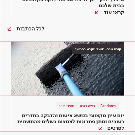
בבית שלכם
קראו עוד
לכל הכתבות
קורס עבר- מועד ייקבע בהמשך
בנייה ירוקה
Academy
תוכן מקצועי
בנייה בגבס
מוצרי בנייה
תוכן מקצועי
מוצרי בנייה
מוצרי בנייה
שיפוץ ירוק – כך תיצרו סביבה ירוקה בקלות גם
יום עיון מקצועי בנושא איטום והדבקה בחדרים
המדריך השלם לדבקים לאריחים: איך בוחרים את
בבית שלכם
הדבק המתאים ביותר לעבודה?
רטובים ומתן פתרונות לצמצום כשלים מהתשתית
ועד הגמר
לפרטים
קראו עוד
קראו עוד