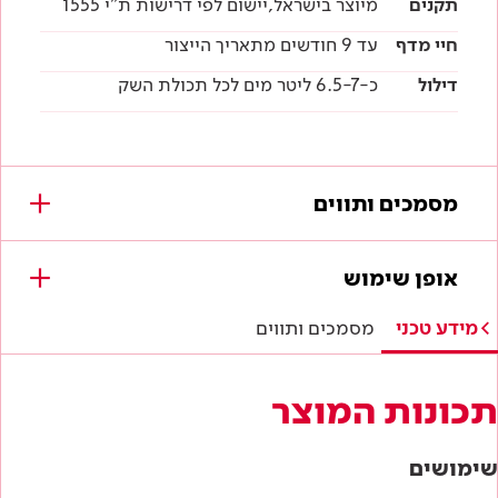
תקנים
מיוצר בישראל,יישום לפי דרישות ת"י 1555
חיי מדף
עד 9 חודשים מתאריך הייצור
דילול
כ-6.5-7 ליטר מים לכל תכולת השק
מסמכים ותווים
מסמכים להורדה
אופן שימוש
תווי תקן
מידע טכני
מסמכים ותווים
היתר תו ירוק
תכונות המוצר
תו תקן ישראלי
שימושים