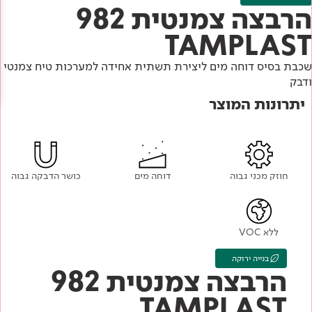
Academy
מדיניות סביבתית
הרבצה צמנטית 982
תוכן מקצועי
לכל מוצרי צבע וציפויים
עץ
TAMPLAST
מדיניות מערכת משולבת ו - ISO
מתכת
אודותינו
שכבת בסיס דוחה מים ליצירת תשתית אחידה למערכות טיח צמנטי
רובה
ודבק
יתרונות המוצר
RAL
צור קשר
פתרונות לתעשייה
חוזק מכני גבוה
דוחה מים
כושר הדבקה גבוה
ללא VOC
בנייה ירוקה
הרבצה צמנטית 982
TAMPLAST