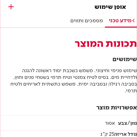
מסמכים להורדה
אופן שימוש
תווי תקן
מידע טכני
מסמכים ותווים
היתר תו ירוק
תכונות המוצר
תו תקן ישראלי
שימושים
מפרטים טכניים
שימוש פנימי וחיצוני. משמש כשכבת יסוד ראשונה להגנה
ולדחיית מים. בסיס לטיח צמנטי וטיח תרמי בשטחי פנים וחוץ,
הוראות בטיחות
בסביבה רגילה ובסביבה ימית. משמש כתשתית לאריחים ולטיח
תרמי.
דף טכני
אפשרויות מוצר
גוון/צבע
אפור
גודל אריזה
25 ק"ג