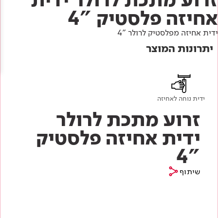
Academy
מדיניות סביבתית
תוכן מקצועי
אחיזה פלסטיק "4
לכל מוצרי צבע וציפויים
עץ
ידית אחיזה מפלסטיק לרולר "4
מדיניות מערכת משולבת ו - ISO
מתכת
אודותינו
יתרונות המוצר
רובה
RAL
צור קשר
פתרונות לתעשייה
ידית נוחה לאחיזה
זרוע מתכת לרולר
ידית אחיזה פלסטיק
"4
שיתוף