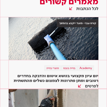
מאמרים קשורים
לכל הכתבות
קורס עבר- מועד ייקבע בהמשך
Academy
בנייה בגבס
מוצרי בנייה
יום עיון מקצועי בנושא איטום והדבקה בחדרים
רטובים ומתן פתרונות לצמצום כשלים מהתשתית
ועד הגמר
לפרטים