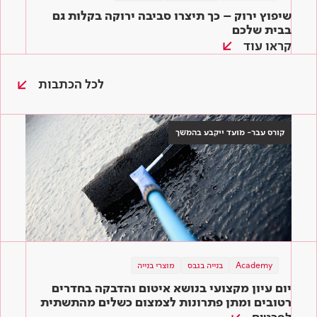
שיפוץ ירוק – כך תיצרו סביבה ירוקה בקלות גם
בבית שלכם
קראו עוד
לכל הכתבות
קורס עבר- מועד ייקבע בהמשך
בנייה ירוקה
Academy
תוכן מקצועי
בנייה בגבס
מוצרי בנייה
תוכן מקצועי
מוצרי בנייה
מוצרי בנייה
שיפוץ ירוק – כך תיצרו סביבה ירוקה בקלות גם
יום עיון מקצועי בנושא איטום והדבקה בחדרים
המדריך השלם לדבקים לאריחים: איך בוחרים את
בבית שלכם
הדבק המתאים ביותר לעבודה?
רטובים ומתן פתרונות לצמצום כשלים מהתשתית
ועד הגמר