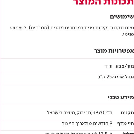
תכונות המוצר
תו תקן ישראלי
שימושים
מפרטים טכניים
טיוח תקרות וקירות פנים במרחבים מוגנים (ממ״דים). לשימוש
פנימי.
הוראות בטיחות
אפשרויות מוצר
דף טכני
גוון/צבע
ורוד
גודל אריזה
25 ק"ג
מידע טכני
תקנים
ת"י 3970,תו ירוק,מיוצר בישראל
חיי מדף
9 חודשים מתאריך הייצור