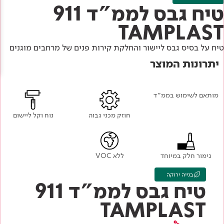
Academy
מדיניות סביבתית
טיח גבס לממ"ד 911
תוכן מקצועי
לכל מוצרי צבע וציפויים
עץ
TAMPLAST
מדיניות מערכת משולבת ו - ISO
מתכת
אודותינו
טיח על בסיס גבס ליישור והחלקת קירות פנים של מרחבים מוגנים
רובה
יתרונות המוצר
RAL
צור קשר
פתרונות לתעשייה
מותאם לשימוש בממ״ד
חוזק מכני גבוה
נוח וקל ליישום
גימור חלק במיוחד
ללא VOC
בנייה ירוקה
טיח גבס לממ"ד 911
TAMPLAST