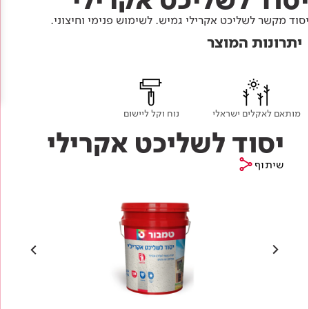
Academy
מדיניות סביבתית
תוכן מקצועי
יסוד מקשר לשליכט אקרילי גמיש. לשימוש פנימי וחיצוני.
לכל מוצרי צבע וציפויים
עץ
יתרונות המוצר
מדיניות מערכת משולבת ו - ISO
מתכת
אודותינו
רובה
RAL
צור קשר
פתרונות לתעשייה
מותאם לאקלים ישראלי
נוח וקל ליישום
יסוד לשליכט אקרילי
שיתוף