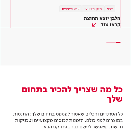
צבע
צבע
טיפים והשראה
תוכן מקצועי
צבע וציפויים
צבע וציפויים
צבע וציפויים
הלבן יוצא החוצה
הכי חשוב לגוון! מניפת הצבעים לשירותכם
המדריך לצביעת קירות – איך צובעים קיר ב-6
שלבים
קראו עוד
קראו עוד
קראו עוד
כל מה שצריך להכיר בתחום
שלך
כל הטרנדים והכלים שאסור לפספס בתחום שלך: התנסות
במוצרים לפני כולם, הזמנות לכנסים מקצועיים וטכניקות
חדשות שאפשר ליישם כבר בפרויקט הבא