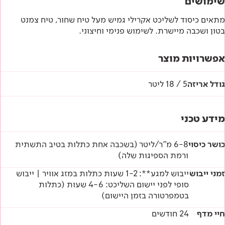
שימושים
הוראות בטיחות
מתאים כיסוד לשליכט אקרילי גמיש מעל טיח שחור, טיח צמנט
בטון ושכבה מיישרת. לשימוש פנימי וחיצוני.
דף טכני
אפשרויות מוצר
גודל אריזה
5 / 18 ליטר
מידע טכני
כושר כיסוי
6-8 מ"ר/ליטר (בשכבה אחת כתלות בטיב התשתית
ורמת הספיגות שלה)
זמני ייבוש
ייבוש למגע**: 1-2 שעות כתלות במזג אוויר | ייבוש
סופי לפני יישום השליכט: 4-6 שעות (כתלות
בטמפרטורה בזמן היישום)
חיי מדף
24 חודשים