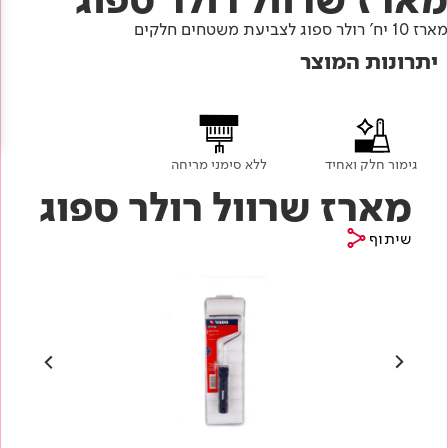
Academy
מדיניות סביבתית
תוכן מקצועי
מארז 10 יח' רולר ספוג לצביעת משטחים חלקים
לכל מוצרי צבע וציפויים
עץ
יתרונות המוצר
מדיניות מערכת משולבת ו - ISO
מתכת
אודותינו
רובה
RAL
צור קשר
פתרונות לתעשייה
גימור חלק ואחיד
ללא סימני מריחה
מארז שרוול רולר ספוג
שיתוף