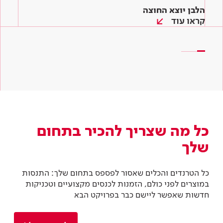
הלבן יוצא החוצה
הכי חשוב לגוון! מניפת הצבעים לשירותכם
המדריך לצביעת קירות – איך צובעים קיר ב-6
שלבים
קראו עוד
קראו עוד
קראו עוד
כל מה שצריך להכיר בתחום
שלך
כל הטרנדים והכלים שאסור לפספס בתחום שלך: התנסות
במוצרים לפני כולם, הזמנות לכנסים מקצועיים וטכניקות
חדשות שאפשר ליישם כבר בפרויקט הבא