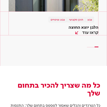
צבע
צבע
טיפים והשראה
תוכן מקצועי
צבע וציפויים
צבע וציפויים
צבע וציפויים
הלבן יוצא החוצה
הכי חשוב לגוון! מניפת הצבעים לשירותכם
המדריך לצביעת קירות – איך צובעים קיר ב-6
שלבים
קראו עוד
קראו עוד
קראו עוד
כל מה שצריך להכיר בתחום
שלך
כל הטרנדים והכלים שאסור לפספס בתחום שלך: התנסות