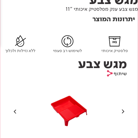
Academy
מדיניות סביבתית
תוכן מקצועי
מגש צבע ענק מפלסטיק איכותי "11
לכל מוצרי צבע וציפויים
עץ
יתרונות המוצר
מדיניות מערכת משולבת ו - ISO
מתכת
אודותינו
רובה
HQ
RAL
צור קשר
פתרונות לתעשייה
פלסטיק איכותי
לשימוש רב פעמי
ללא נזילות ולכלוך
מגש צבע
שיתוף