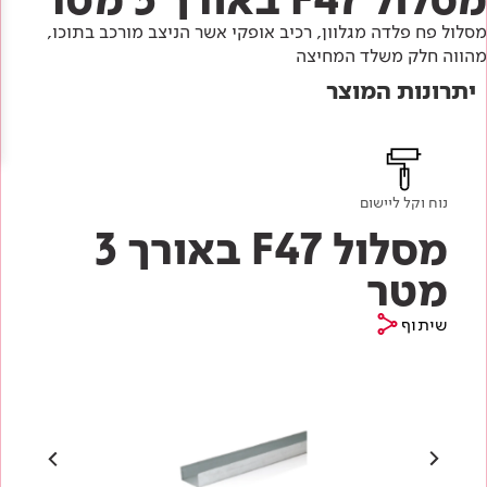
Academy
מדיניות סביבתית
תוכן מקצועי
מסלול פח פלדה מגלוון, רכיב אופקי אשר הניצב מורכב בתוכו,
לכל מוצרי צבע וציפויים
עץ
מהווה חלק משלד המחיצה
מדיניות מערכת משולבת ו - ISO
מתכת
יתרונות המוצר
אודותינו
רובה
RAL
צור קשר
פתרונות לתעשייה
נוח וקל ליישום
מסלול F47 באורך 3
מטר
שיתוף