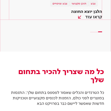
צבע
צבע
טיפים והשראה
תוכן מקצועי
צבע וציפויים
צבע וציפויים
צבע וציפויים
הלבן יוצא החוצה
הכי חשוב לגוון! מניפת הצבעים לשירותכם
המדריך לצביעת קירות – איך צובעים קיר ב-6
שלבים
קראו עוד
קראו עוד
קראו עוד
כל מה שצריך להכיר בתחום
שלך
כל הטרנדים והכלים שאסור לפספס בתחום שלך: התנסות
במוצרים לפני כולם, הזמנות לכנסים מקצועיים וטכניקות
חדשות שאפשר ליישם כבר בפרויקט הבא