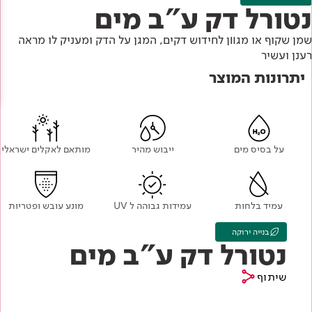
Academy
מדיניות סביבתית
נטורל דק ע"ב מים
תוכן מקצועי
לכל מוצרי צבע וציפויים
עץ
שמן שקוף או מגװן לחידוש דקים, המגן על הדק ומעניק לו מראה
מדיניות מערכת משולבת ו - ISO
מתכת
רענן ועשיר
אודותינו
יתרונות המוצר
רובה
RAL
צור קשר
פתרונות לתעשייה
על בסיס מים
ייבוש מהיר
מותאם לאקלים ישראלי
עמיד בלחות
עמידות גבוהה ל UV
מונע עובש ופטריות
בנייה ירוקה
נטורל דק ע"ב מים
שיתוף