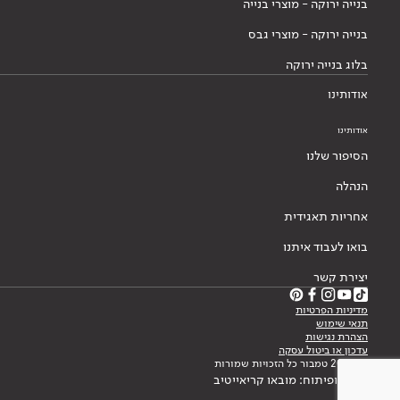
בנייה ירוקה - מוצרי בנייה
בנייה ירוקה - מוצרי גבס
בלוג בנייה ירוקה
אודותינו
אודותינו
הסיפור שלנו
הנהלה
אחריות תאגידית
בואו לעבוד איתנו
יצירת קשר
מדיניות הפרטיות
תנאי שימוש
הצהרת נגישות
עדכון או ביטול עסקה
© 2026 טמבור כל הזכויות שמורות
עיצוב ופיתוח: מובאו קריאייטיב