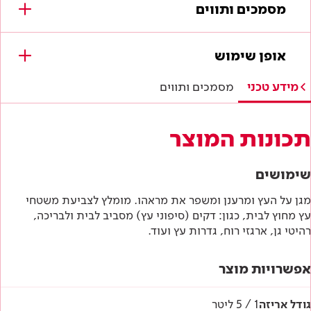
מסמכים ותווים
מסמכים להורדה
אופן שימוש
תווי תקן
מידע טכני
מסמכים ותווים
היתר תו ירוק
תכונות המוצר
מפרטים טכניים
שימושים
הוראות בטיחות
מגן על העץ ומרענן ומשפר את מראהו. מומלץ לצביעת משטחי
עץ מחוץ לבית, כגון: דקים (סיפוני עץ) מסביב לבית ולבריכה,
דף טכני
רהיטי גן, ארגזי רוח, גדרות עץ ועוד.
אפשרויות מוצר
גודל אריזה
1 / 5 ליטר