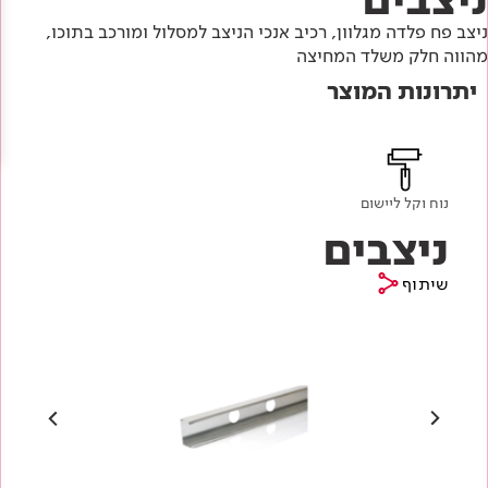
Academy
מדיניות סביבתית
תוכן מקצועי
ניצב פח פלדה מגלוון, רכיב אנכי הניצב למסלול ומורכב בתוכו,
לכל מוצרי צבע וציפויים
עץ
מהווה חלק משלד המחיצה
מדיניות מערכת משולבת ו - ISO
מתכת
יתרונות המוצר
אודותינו
רובה
RAL
צור קשר
פתרונות לתעשייה
נוח וקל ליישום
ניצבים
שיתוף