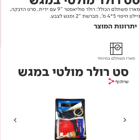
Academy
מדיניות סביבתית
תוכן מקצועי
מארז משתלם הכולל: רולר פוליאסטר "9 עם ידית, סרט הדבקה,
לכל מוצרי צבע וציפויים
עץ
ניילון חיפוי 5*4 מ', מברשת "2 ומגש לצבע.
מדיניות מערכת משולבת ו - ISO
מתכת
יתרונות המוצר
אודותינו
רובה
RAL
צור קשר
פתרונות לתעשייה
מארז משתלם במיוחד
סט רולר מולטי במגש
שיתוף