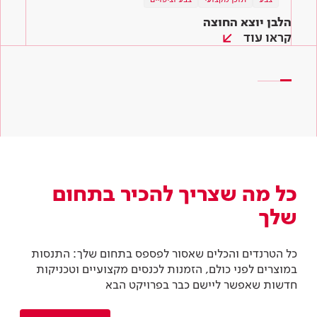
הלבן יוצא החוצה
הכי חשוב לגוון! מניפת הצבעים לשירותכם
המדריך לצביעת קירות – איך צובעים קיר ב-6
שלבים
קראו עוד
קראו עוד
קראו עוד
כל מה שצריך להכיר בתחום
שלך
כל הטרנדים והכלים שאסור לפספס בתחום שלך: התנסות
במוצרים לפני כולם, הזמנות לכנסים מקצועיים וטכניקות
חדשות שאפשר ליישם כבר בפרויקט הבא