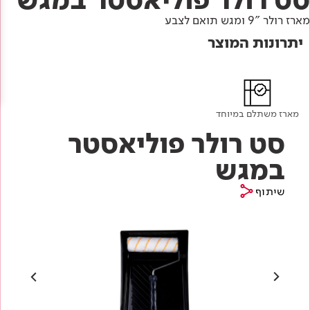
Academy
מדיניות סביבתית
תוכן מקצועי
מארז רולר "9 ומגש תואם לצבע
לכל מוצרי צבע וציפויים
עץ
יתרונות המוצר
מדיניות מערכת משולבת ו - ISO
מתכת
אודותינו
רובה
RAL
צור קשר
פתרונות לתעשייה
מארז משתלם במיוחד
סט רולר פוליאסטר
במגש
שיתוף