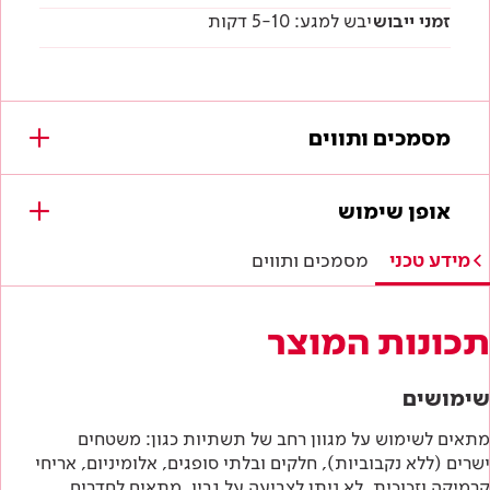
זמני ייבוש
יבש למגע: 5-10 דקות
מסמכים ותווים
מסמכים להורדה
אופן שימוש
מפרטים טכניים
מידע טכני
מסמכים ותווים
הוראות בטיחות
תכונות המוצר
דף טכני
שימושים
מתאים לשימוש על מגוון רחב של תשתיות כגון: משטחים
ישרים (ללא נקבוביות), חלקים ובלתי סופגים, אלומיניום, אריחי
קרמיקה וזכוכית. לא ניתן לצביעה על גביו. מתאים לחדרים