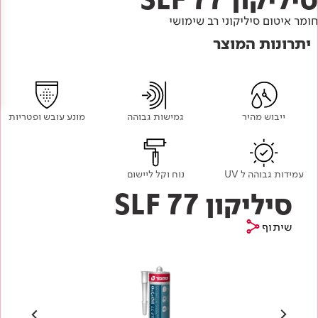
Academy
מדיניות סביבתית
תוכן מקצועי
חומר איטום סיליקוני רב שימושי
לכל מוצרי צבע וציפויים
עץ
יתרונות המוצר
מדיניות מערכת משולבת ו - ISO
מתכת
אודותינו
רובה
RAL
צור קשר
פתרונות לתעשייה
ייבוש מהיר
גמישות גבוהה
מונע עובש ופטריות
עמידות גבוהה ל UV
נוח וקל ליישום
סיליקון SLF 77
שיתוף