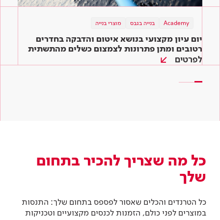
Academy
תוכן מקצועי
בנייה בגבס
מוצרי בנייה
תוכן מקצועי
מוצרי בנייה
מוצרי בנייה
בנייה ירוקה
יום עיון מקצועי בנושא איטום והדבקה בחדרים
המדריך השלם לדבקים לאריחים: איך בוחרים את
שיפוץ ירוק – כך תיצרו סביבה ירוקה בקלות גם
הדבק המתאים ביותר לעבודה?
רטובים ומתן פתרונות לצמצום כשלים מהתשתית
בבית שלכם
ועד הגמר
לפרטים
קראו עוד
קראו עוד
כל מה שצריך להכיר בתחום
שלך
כל הטרנדים והכלים שאסור לפספס בתחום שלך: התנסות
במוצרים לפני כולם, הזמנות לכנסים מקצועיים וטכניקות