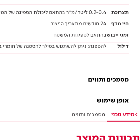
תצרוכת
0.2-0.4 ליטר/מ״ר בהתאם ליכולת הספיגה של המשטח
חיי מדף
24 חודשים מתאריך הייצור
זמני ייבוש
בהתאם לספיגות המשטח
דילול
להספגה: ניתן להשתמש בסילר להספגה של חומרי בנייה כג
מסמכים ותווים
מסמכים להורדה
אופן שימוש
מפרטים טכניים
מידע טכני
מסמכים ותווים
הוראות בטיחות
תכונות המוצר
דף טכני