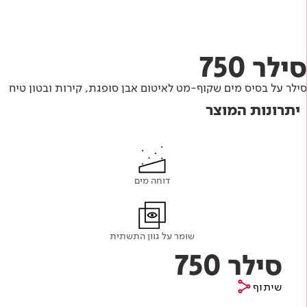
Academy
מדיניות סביבתית
תוכן מקצועי
לכל מוצרי צבע וציפויים
עץ
מדיניות מערכת משולבת ו - ISO
מתכת
אודותינו
סילר 750
רובה
סילר על בסיס מים שקוף-מט לאיטום אבן סופגת, קירות ובטון טיח
RAL
פתרונות לתעשייה
יתרונות המוצר
דוחה מים
שומר על גוון התשתית
סילר 750
שיתוף