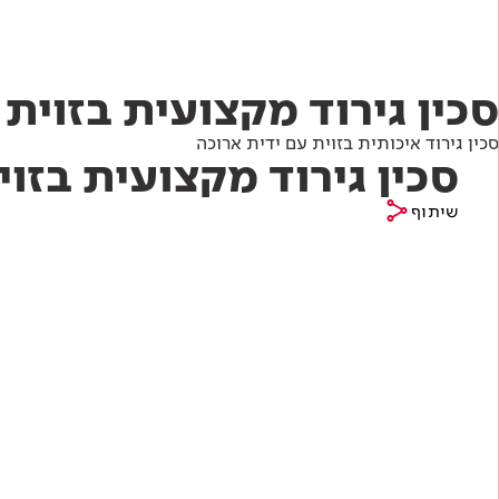
Academy
מדיניות סביבתית
תוכן מקצועי
לכל מוצרי צבע וציפויים
עץ
מדיניות מערכת משולבת ו - ISO
מתכת
אודותינו
סכין גירוד מקצועית בזוית 
רובה
סכין גירוד איכותית בזוית עם ידית ארוכה
סכין גירוד מקצועית בזוי
RAL
פתרונות לתעשייה
שיתוף