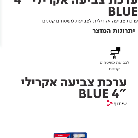
Academy
מדיניות סביבתית
תוכן מקצועי
BLUE
לכל מוצרי צבע וציפויים
עץ
ערכת צביעה אקרילית לצביעת משטחים קטנים
מדיניות מערכת משולבת ו - ISO
מתכת
אודותינו
יתרונות המוצר
רובה
RAL
צור קשר
פתרונות לתעשייה
לצביעת משטחים
קטנים
ערכת צביעה אקרילי
"4 BLUE
שיתוף