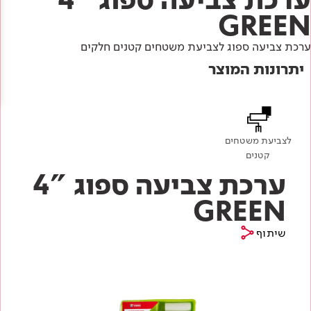
Academy
מדיניות סביבתית
תוכן מקצועי
GREEN
לכל מוצרי צבע וציפויים
עץ
ערכת צביעה ספוג לצביעת משטחים קטנים חלקים
מדיניות מערכת משולבת ו - ISO
מתכת
אודותינו
יתרונות המוצר
רובה
RAL
צור קשר
פתרונות לתעשייה
לצביעת משטחים
קטנים
ערכת צביעה ספוג "4
GREEN
שיתוף