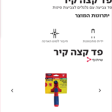
Academy
מדיניות סביבתית
תוכן מקצועי
פד צביעה עם גלגלים לצביעת פינות
לכל מוצרי צבע וציפויים
עץ
יתרונות המוצר
מדיניות מערכת משולבת ו - ISO
מתכת
אודותינו
רובה
RAL
צור קשר
פתרונות לתעשייה
ידית מתכווננת
חיבור למוט הארכה
פד קצה קיר
שיתוף