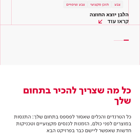
צבע
צבע
טיפים והשראה
תוכן מקצועי
צבע וציפויים
צבע וציפויים
צבע וציפויים
הלבן יוצא החוצה
הכי חשוב לגוון! מניפת הצבעים לשירותכם
המדריך לצביעת קירות – איך צובעים קיר ב-6
שלבים
קראו עוד
קראו עוד
קראו עוד
כל מה שצריך להכיר בתחום
שלך
כל הטרנדים והכלים שאסור לפספס בתחום שלך: התנסות
במוצרים לפני כולם, הזמנות לכנסים מקצועיים וטכניקות
חדשות שאפשר ליישם כבר בפרויקט הבא